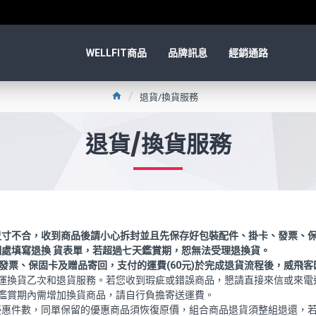
WELLFIT商品
品牌訊息
經銷通路
退貨/換貨服務
退貨/換貨服務
尺寸不合，收到商品後請小心拆封並且先保存好包裝配件、掛卡、發票、
處填寫退換 貨表單，若超過七天鑑賞期，恕無法受理退換貨。
發票、保固卡及贈品寄回，支付的運費(60元)於完成退貨流程後，威飛客
免運換貨乙次和退貨服務。若您收到瑕疵或錯誤商品，懇請直接來信或來電
鑑賞期內需增加換貨商品，請自行負擔寄送運費。
優惠件數，同單保留的優惠商品須恢復原價，組合商品退貨須整組退還，