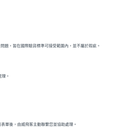
差問題，皆在國際驗貨標準可接受範圍內，並不屬於瑕疵。
處理。
貨表單後，由威飛客主動聯繫您並協助處理。