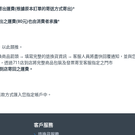
寄出運費(根據原本訂單的寄送方式寄出)*
之運費(80元)也由消費者承擔*
，以此類推。
有退換商品箭頭 → 填寫完整的退換貨資訊 → 客服人員將盡快回覆通知，並
)，透過711店到店將完整商品包裝及發票寄至客服指定之門市
店到店寄回之運費。
匯款方式匯入您指定帳戶中。
客戶服務
退換貨服務