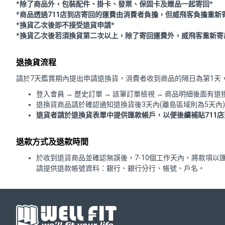
*除了商品外，包裝配件、掛卡、發票、保固卡及贈品一起寄回*
*商品透過711店到店寄回的運費由消費者負擔，但威飛客負擔重新
*換貨乙次後即不接受退貨申請*
*換貨乙次後若須換貨第二次以上，除了寄回運費外，威飛客重新寄出
退換貨流程
請於7天鑑賞期內提出申請退換貨，消費者收到商品的隔日為第1天
登入會員 → 歷史訂單 → 該筆訂單檢視 → 商品明細後面
退換貨商品請於確認通知退換貨後3天內(離島區域則為5天內
退貨者請於退換貨表單中提供匯款帳戶，以便後續補貼711
退款方式及退款時間
於收到退貨商品並確認無誤後，7-10個工作天內，將款項以
請提供退款帳號資料：銀行、銀行分行、帳號、戶名。