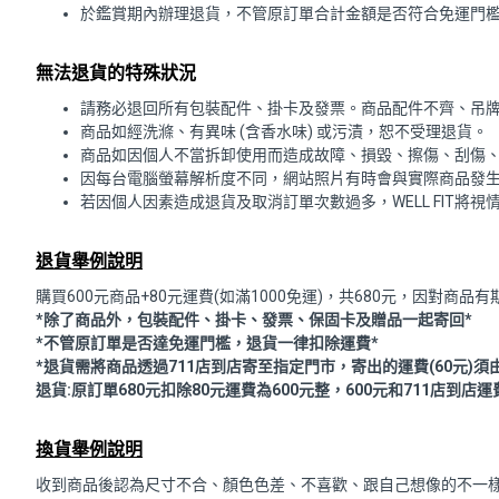
於鑑賞期內辦理退貨，不管原訂單合計金額是否符合免運門檻
無法退貨的特殊狀況
請務必退回所有包裝配件、掛卡及發票。商品配件不齊、吊
商品如經洗滌、有異味 (含香水味) 或污漬，恕不受理退貨。
商品如因個人不當拆卸使用而造成故障、損毀、擦傷、刮傷
因每台電腦螢幕解析度不同，網站照片有時會與實際商品發
若因個人因素造成退貨及取消訂單次數過多，WELL FIT將
退貨舉例說明
購買600元商品+80元運費(如滿1000免運)，共680元，因
*除了商品外，包裝配件、掛卡、發票、保固卡及贈品一起寄回*
*不管原訂單是否達免運門檻，退貨一律扣除運費*
*退貨需將商品透過711店到店寄至指定門市，寄出的運費(60元)須
退貨:原訂單680元扣除80元運費為600元整，600元和711店到店
換貨舉例說明
收到商品後認為尺寸不合、顏色色差、不喜歡、跟自己想像的不一