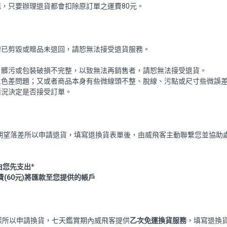
，只要辦理退貨都會扣除原訂單之運費80元。
牌已剪毀或贈品未退回，請恕無法接受退貨服務。
、髒污或包裝破損不完整，以致無法再銷售者，請恕無法接受退貨。
生色差問題；又或者商品本身有些微線頭不整、脫線、污點或尺寸些微誤
視情況決定是否接受訂單。
對商品有期望落差所以申請退貨，填寫退換貨表單後，由威飛客主動聯繫您並協助
由您先支出*
運費(60元)將匯款至您提供的帳戶
樣所以申請換貨，七天鑑賞期內威飛客提供
乙次免運換貨服務
，填寫退換