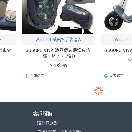
人
WELL FIT 威飛客手袋達人
WELL 
防刮車套
GOGORO VIVA 液晶儀表保護套(防
GOGORO V
曬、防水、防刮)
N
NTD$399
立即購買
立即購買
客戶服務
退換貨服務
售後&保養清潔相關問題