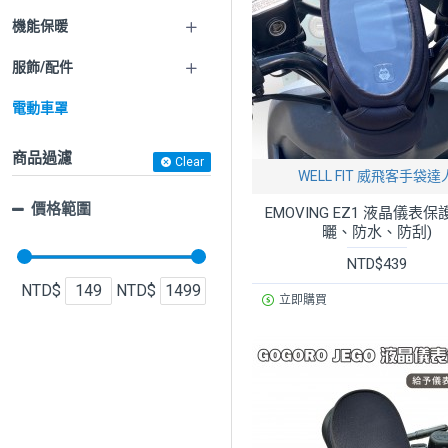
機能保暖
服飾/配件
電動車罩
商品過濾
Clear
WELL FIT 威飛客手袋達
價格範圍
EMOVING EZ1 液晶儀表保
曬、防水、防刮)
NTD$439
NTD$
NTD$
立即購買