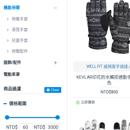
機能保暖
保暖手套
滑雪手套
兒童手套
保暖配件
服飾/配件
WELL FIT 威飛客手袋達
電動車罩
KEVLAR印花防水觸控通勤
色
商品過濾
Clear
NTD$800
立即購買
價格範圍
NTD$
NTD$