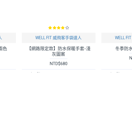
人
WELL FIT 威飛客手袋達人
WELL 
-兩色
【網路限定款】防水保暖手套-淺
冬季防水
灰圖案
N
NTD$680
立即購買
立即購買