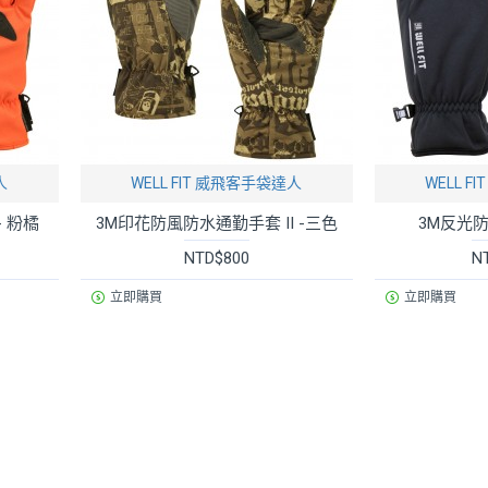
人
WELL FIT 威飛客手袋達人
WELL 
 粉橘
3M印花防風防水通勤手套 II -三色
3M反光
NTD$800
N
立即購買
立即購買