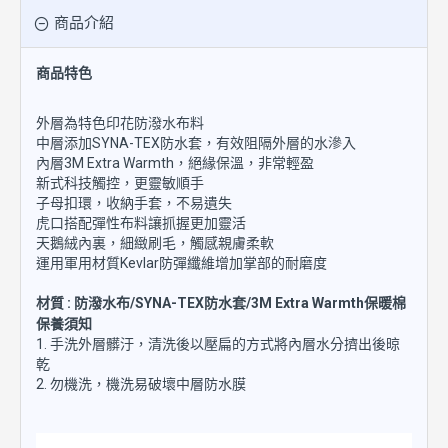
商品介紹
商品特色
外層為特色印花防潑水布料
中層添加SYNA-TEX防水套，有效阻隔外層的水滲入
內層3M Extra Warmth，絕緣保溫，非常輕盈
新式科技觸控，更靈敏順手
子母扣環，收納手套，不易遺失
虎口搭配彈性布料讓抓握更加靈活
天鵝絨內裏，細緻刷毛，觸感親膚柔軟
運用軍用材質Kevlar防彈纖維增加掌部的耐磨度
材質 : 防潑水布/SYNA-TEX防水套/3M Extra Warmth保暖棉
保養須知
1. 手洗外層髒汙，清洗後以壓扁的方式將內層水分擠出後晾
乾
2. 勿機洗，機洗易破壞中層防水膜