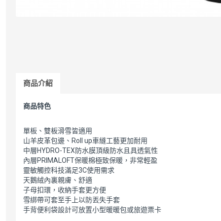
商品介紹
商品特色
單板、雙板滑雪皆適用
山羊皮革包邊、Roll up車縫工藝更加耐用
中層HYDRO-TEX防水膜頂級防水且具透氣性
內層PRIMALOFT保暖棉極致保暖，非常輕盈
靈敏觸控科技滿足3C使用需求
天鵝絨內裏親膚、舒適
子母扣環，收納手套更方便
雪綁帶可套至手上以防丟失手套
手背便利袋設計可放置小型暖暖包或旅遊票卡