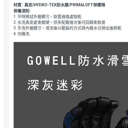
材質 : 真皮/HYDRO-TEX防水膜/PRIMALOFT保暖棉
保養須知
1. 平時擦拭外層髒污，掛置通風處陰乾
2. 水洗真皮處會變硬，但多配戴幾次後可回歸柔軟度
3. 手洗外層髒汙，清洗後以壓扁的方式將內層水分擠出後晾乾
4. 勿機洗