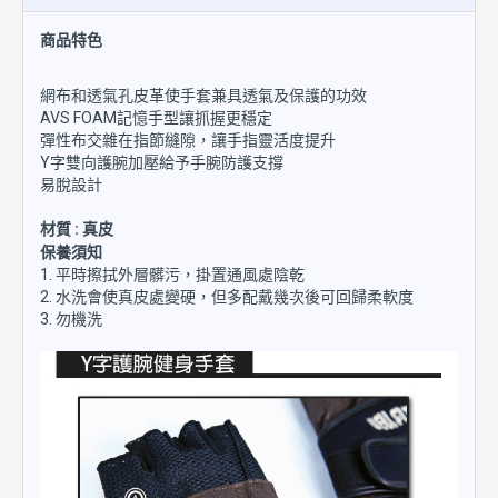
商品特色
網布和透氣孔皮革使手套兼具透氣及保護的功效
AVS FOAM記憶手型讓抓握更穩定
彈性布交雜在指節縫隙，讓手指靈活度提升
Y字雙向護腕加壓給予手腕防護支撐
易脫設計
材質 : 真皮
保養須知
1. 平時擦拭外層髒污，掛置通風處陰乾
2. 水洗會使真皮處變硬，但多配戴幾次後可回歸柔軟度
3. 勿機洗