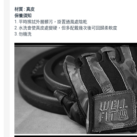
材質 : 真皮
保養須知
1. 平時擦拭外層髒污，掛置通風處陰乾
2. 水洗會使真皮處變硬，但多配戴幾次後可回歸柔軟度
3. 勿機洗