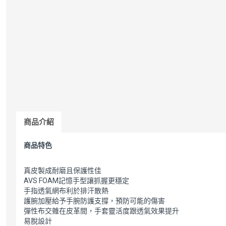
商品介紹
商品特色
真皮製成耐磨且保護性佳
AVS FOAM記憶手型讓抓握更穩定
手指透氣網布利於排汗散熱
護腕加壓給予手腕防護支撐，預防可能的傷害
彈性布交雜在皮革間，手套靈活度跟透氣效果提升
易脫設計