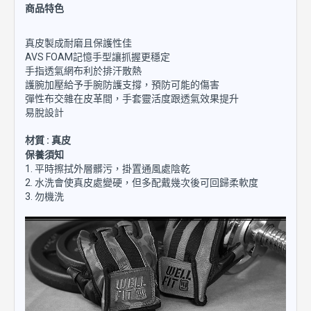
商品特色
真皮製成耐磨且保護性佳
AVS FOAM記憶手型讓抓握更穩定
手指透氣網布利於排汗散熱
護腕加壓給予手腕防護支撐，預防可能的傷害
彈性布交雜在皮革間，手套靈活度跟透氣效果提升
易脫設計
材質 : 真皮
保養須知
1. 平時擦拭外層髒污，掛置通風處陰乾
2. 水洗會使真皮處變硬，但多配戴幾次後可回歸柔軟度
3. 勿機洗