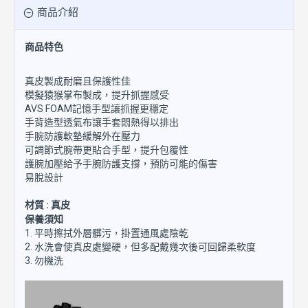
商品介紹
商品特色
真皮製成耐磨且保護性佳
模擬猿猴掌布製成，提升抓握感受
AVS FOAM記憶手型讓抓握更穩定
手背造型透氣布讓手套悶熱得以排出
手腕防護軟墊緩解外在壓力
可調節式腕帶更貼合手型，提升包覆性
護腕加壓給予手腕防護支撐，預防可能的傷害
易脫設計
材質 : 真皮
保養須知
1. 平時擦拭外層髒污，掛置通風處陰乾
2. 水洗會使真皮處變硬，但多配戴幾次後可回歸柔軟度
3. 勿機洗