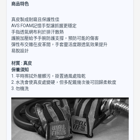
商品特色
真皮製成耐磨且保護性佳
AVS FOAM記憶手型讓抓握更穩定
手指透氣網布利於排汗散熱
護腕加壓給予手腕防護支撐，預防可能的傷害
彈性布交雜在皮革間，手套靈活度跟透氣效果提升
易脫設計
材質 : 真皮
保養須知
1. 平時擦拭外層髒污，掛置通風處陰乾
2. 水洗會使真皮處變硬，但多配戴幾次後可回歸柔軟度
3. 勿機洗