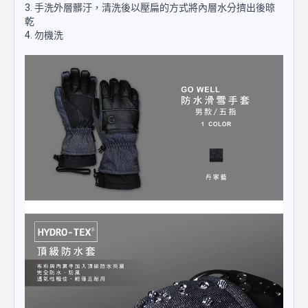
3. 手洗外層髒汙，清洗後以壓扁的方式將內層水分擠出後晾
乾
4. 勿機洗