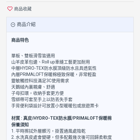
商品收藏
商品介紹
商品特色
單板、雙板滑雪皆適用
山羊皮革包邊、Roll up車縫工藝更加耐用
中層HYDRO-TEX防水膜頂級防水且具透氣性
內層PRIMALOFT保暖棉極致保暖，非常輕盈
靈敏觸控科技滿足3C使用需求
天鵝絨內裏親膚、舒適
子母扣環，收納手套更方便
雪綁帶可套至手上以防丟失手套
手背便利袋設計可放置小型暖暖包或旅遊票卡
材質 : 真皮/HYDRO-TEX防水膜/PRIMALOFT保暖棉
保養須知
1. 平時擦拭外層髒污，掛置通風處陰乾
2. 水洗真皮處會變硬，但多配戴幾次後可回歸柔軟度