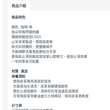
商品介紹
商品特色
顏色 : 咖啡/黑
指尖特殊閃電刺繡
精緻熱壓造型LOGO
山羊皮革製成，堅韌卻柔軟
新式科技觸控，更靈敏順手
手腕調節式魔鬼氈更貼合手型
菱格紋止滑耐磨皮增加掌心摩擦力，達到止滑效果
一年四季皆可配戴
材質 : 真皮
保養須知
· 使用皮革專用清潔劑清洗
· 勿直接泡水清洗，皮革易變硬或脫色
· 靠近火源易變形，須保存在常溫或低溫環境
· 日常用皮革保養油或凡士林擦拭，保持皮革柔軟度
尺寸表