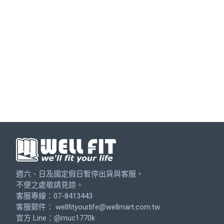
週六、日及國定假日暫停出貨與客服，
不便之處敬請見諒。
客服專線：07-8413443
客服郵件：
wellfityourlife@wellmart.com.tw
官方 Line：@muc1770k